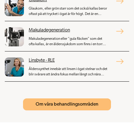
Glaukom
Glaukom, eller grön starr som det också kallas beror
oftast på att trycket i ögat är för högt. Det är en
kronisk sjukdom och den vanligaste behandlingen är
trycksänkande droppar.
Makuladegeneration
Makuladegeneration eller “gula fläcken” som det
ofta kallas, är en ålderssjukdom som finns i en torr
och en våt form. Den våta formen kan behandlas med
upprepade ögonoperationer i form av injektioner i
Linsbyte - RLE
ögat för att få sjukdomen att stanna upp.
Ålderssynthet innebär att linsen i ögat stelnar och det
blir svårare att ändra fokus mellan långt och nära
håll. Ett sätt att behandla ålderssynthet är en
ögonoperation där linsen byts ut mot en konstgjord
lins som håller livet ut.
Om våra behandlingsområden