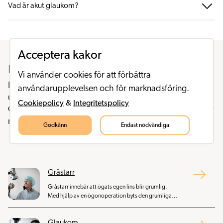
Vad är akut glaukom?
Acceptera kakor
Fler behandlingsområden
Vi använder cookies för att förbättra
På SöderÖgon har vi den senaste utrustningen för att
användarupplevelsen och för marknadsföring.
upptäcka och diagnosticera olika tillstånd i ögat.
Cookiepolicy
&
Integritetspolicy
Gråstarrskirurgi och refraktiva ingrepp utförs av kirurger
med hög kompetens och lång erfarenhet.
Godkänn
Endast nödvändiga
Gråstarr
Gråstarr innebär att ögats egen lins blir grumlig.
Med hjälp av en ögonoperation byts den grumliga
linsen ut mot en konstgjord lins som håller livet ut.