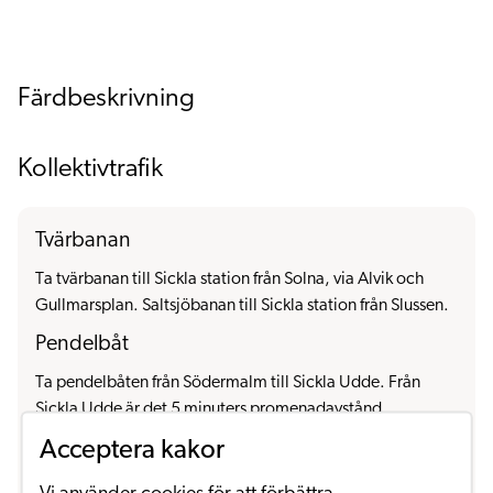
Färdbeskrivning
Kollektivtrafik
Tvärbanan
Ta tvärbanan till Sickla station från Solna, via Alvik och
Gullmarsplan. Saltsjöbanan till Sickla station från Slussen.
Pendelbåt
Ta pendelbåten från Södermalm till Sickla Udde. Från
Sickla Udde är det 5 minuters promenadavstånd.
Bussar
Acceptera kakor
401 och 403 till hållplats Sickla station, Sickla allé och