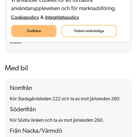
Vi använder cookies för att förbättra
Sickla industriväg. Bussar 405, 409, 410, 413, 414 och
användarupplevelsen och för marknadsföring.
422 går till hållplats Sickla Västra respektive Alphyddan
Cookiepolicy
&
Integritetspolicy
eftersom busshållplats Sickla bro är tillfälligt indragen på
grund av ombyggnation. Buss 71 från Slussen/Jarlaberg
Godkänn
Endast nödvändiga
samt buss 74 från Mariatorget stannar vid hållplats Sickla
Udde.
Med bil
Norrifrån
Kör Stadsgårdsleden 222 och ta av mot Järlaleden 260.
Söderifrån
Kör Södra länken och ta av mot Järlaleden 260.
Från Nacka/Värmdö