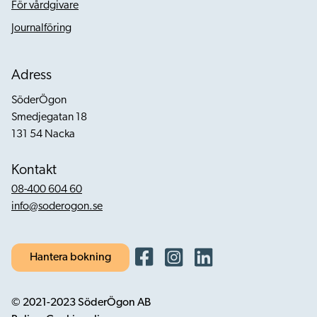
För vårdgivare
Journalföring
Adress
SöderÖgon
Smedjegatan 18
131 54 Nacka
Kontakt
08-400 604 60
info@soderogon.se
Hantera bokning
© 2021-2023 SöderÖgon AB