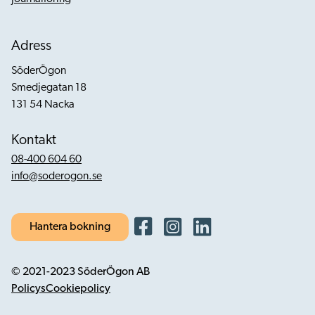
Adress
SöderÖgon
Smedjegatan 18
131 54 Nacka
Kontakt
08-400 604 60
info@soderogon.se
Hantera bokning
© 2021-2023 SöderÖgon AB
Policys
Cookiepolicy