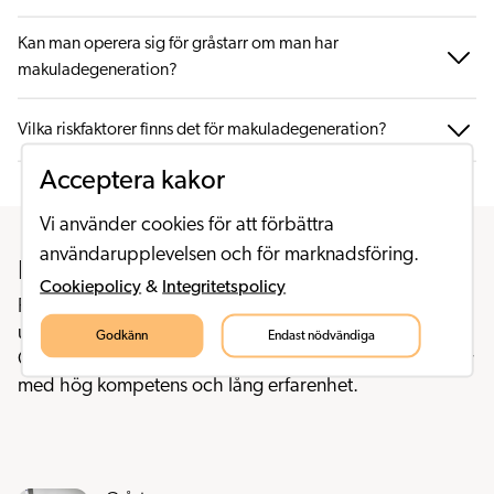
Kan man operera sig för gråstarr om man har
makuladegeneration?
Vilka riskfaktorer finns det för makuladegeneration?
Acceptera kakor
Vi använder cookies för att förbättra
användarupplevelsen och för marknadsföring.
Fler behandlingsområden
Cookiepolicy
&
Integritetspolicy
På SöderÖgon har vi den senaste utrustningen för att
upptäcka och diagnosticera olika tillstånd i ögat.
Godkänn
Endast nödvändiga
Gråstarrskirurgi och refraktiva ingrepp utförs av kirurger
med hög kompetens och lång erfarenhet.