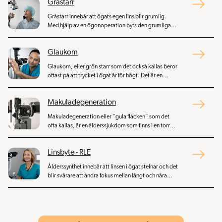
Gråstarr
Gråstarr innebär att ögats egen lins blir grumlig.
Med hjälp av en ögonoperation byts den grumliga
linsen ut mot en konstgjord lins som håller livet ut.
Glaukom
Glaukom, eller grön starr som det också kallas beror
oftast på att trycket i ögat är för högt. Det är en
kronisk sjukdom och den vanligaste behandlingen är
trycksänkande droppar.
Makuladegeneration
Makuladegeneration eller “gula fläcken” som det
ofta kallas, är en ålderssjukdom som finns i en torr
och en våt form. Den våta formen kan behandlas med
upprepade ögonoperationer i form av injektioner i
Linsbyte - RLE
ögat för att få sjukdomen att stanna upp.
Ålderssynthet innebär att linsen i ögat stelnar och det
blir svårare att ändra fokus mellan långt och nära
håll. Ett sätt att behandla ålderssynthet är en
ögonoperation där linsen byts ut mot en konstgjord
lins som håller livet ut.