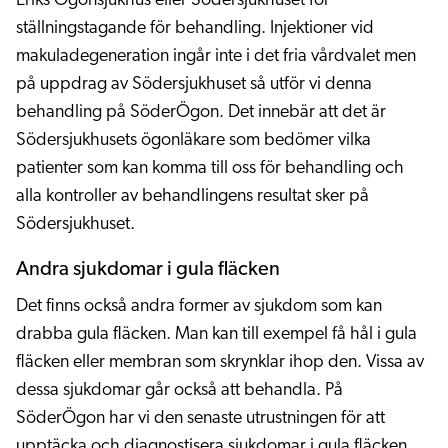
Eriks Ögonsjukhus eller Södersjukhuset för
ställningstagande för behandling. Injektioner vid
makuladegeneration ingår inte i det fria vårdvalet men
på uppdrag av Södersjukhuset så utför vi denna
behandling på SöderÖgon. Det innebär att det är
Södersjukhusets ögonläkare som bedömer vilka
patienter som kan komma till oss för behandling och
alla kontroller av behandlingens resultat sker på
Södersjukhuset.
Andra sjukdomar i gula fläcken
Det finns också andra former av sjukdom som kan
drabba gula fläcken. Man kan till exempel få hål i gula
fläcken eller membran som skrynklar ihop den. Vissa av
dessa sjukdomar går också att behandla. På
SöderÖgon har vi den senaste utrustningen för att
upptäcka och diagnostisera sjukdomar i gula fläcken.