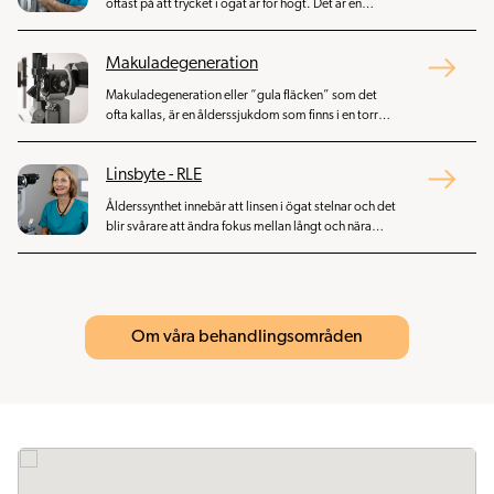
oftast på att trycket i ögat är för högt. Det är en
kronisk sjukdom och den vanligaste behandlingen är
trycksänkande droppar.
Makuladegeneration
Makuladegeneration eller “gula fläcken” som det
ofta kallas, är en ålderssjukdom som finns i en torr
och en våt form. Den våta formen kan behandlas med
upprepade ögonoperationer i form av injektioner i
Linsbyte - RLE
ögat för att få sjukdomen att stanna upp.
Ålderssynthet innebär att linsen i ögat stelnar och det
blir svårare att ändra fokus mellan långt och nära
håll. Ett sätt att behandla ålderssynthet är en
ögonoperation där linsen byts ut mot en konstgjord
lins som håller livet ut.
Om våra behandlingsområden