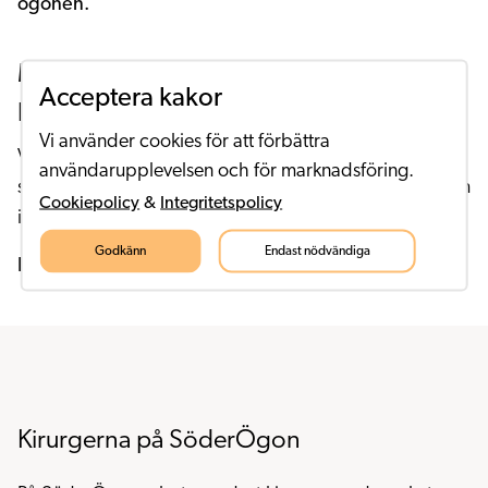
ögonen.
Multifokal lins inklusive torisk lins vid
Acceptera kakor
behov
Vi använder cookies för att förbättra
Vill du slippa glasögon både på långt och på nära håll
användarupplevelsen och för marknadsföring.
så kan du välja en multifokal lins. Om du har astigmatism
Cookiepolicy
&
Integritetspolicy
ingår korrigering av den i priset för denna lins.
Godkänn
Endast nödvändiga
Pris: 25 000 kr per öga
Kirurgerna på SöderÖgon