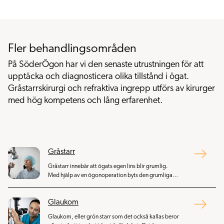
Fler behandlingsområden
På SöderÖgon har vi den senaste utrustningen för att
upptäcka och diagnosticera olika tillstånd i ögat.
Gråstarrskirurgi och refraktiva ingrepp utförs av kirurger
med hög kompetens och lång erfarenhet.
Gråstarr
Gråstarr innebär att ögats egen lins blir grumlig.
Med hjälp av en ögonoperation byts den grumliga
linsen ut mot en konstgjord lins som håller livet ut.
Glaukom
Glaukom, eller grön starr som det också kallas beror