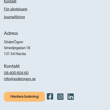
Kontakt
För vårdgivare
Journalföring
Adress
SöderÖgon
Smedjegatan 18
131 54 Nacka
Kontakt
08-400 604 60
info@soderogon.se
Hantera bokning