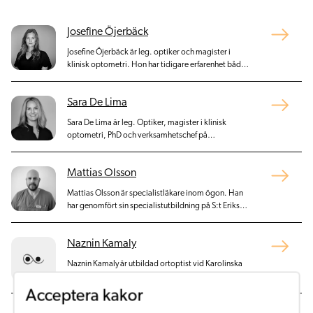
Josefine Öjerbäck
Josefine Öjerbäck är leg. optiker och magister i
klinisk optometri. Hon har tidigare erfarenhet både
från optikerbutik och från ögonsjukvården inom
vårdval Stockholm. På SöderÖgon arbetar Josefine
Sara De Lima
med mottagningsverksamhet och refraktiv
verksamhet.
Sara De Lima är leg. Optiker, magister i klinisk
optometri, PhD och verksamhetschef på
SöderÖgon.
Mattias Olsson
Mattias Olsson är specialistläkare inom ögon. Han
har genomfört sin specialistutbildning på S:t Eriks
Ögonsjukhus. Utöver detta är han även disputerad
vid Umeå Universitet inom medicinsk forskning.
Naznin Kamaly
Naznin Kamaly är utbildad ortoptist vid Karolinska
Intitutet 2018. Efter utbildningen började hon arbeta
som ortoptist på ögonmottagningen vid
Acceptera kakor
Mälarsjukhuset i Eskilstuna.