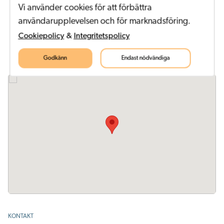
Vi använder cookies för att förbättra
användarupplevelsen och för marknadsföring.
Alla medarbetare
Cookiepolicy
&
Integritetspolicy
Godkänn
Endast nödvändiga
KONTAKT