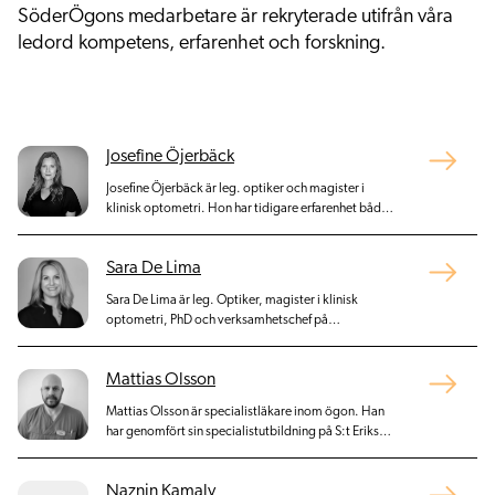
SöderÖgons medarbetare är rekryterade utifrån våra
ledord kompetens, erfarenhet och forskning.
Josefine Öjerbäck
Josefine Öjerbäck är leg. optiker och magister i
klinisk optometri. Hon har tidigare erfarenhet både
från optikerbutik och från ögonsjukvården inom
vårdval Stockholm. På SöderÖgon arbetar Josefine
Sara De Lima
med mottagningsverksamhet och refraktiv
verksamhet.
Sara De Lima är leg. Optiker, magister i klinisk
optometri, PhD och verksamhetschef på
SöderÖgon.
Mattias Olsson
Mattias Olsson är specialistläkare inom ögon. Han
har genomfört sin specialistutbildning på S:t Eriks
Ögonsjukhus. Utöver detta är han även disputerad
vid Umeå Universitet inom medicinsk forskning.
Naznin Kamaly