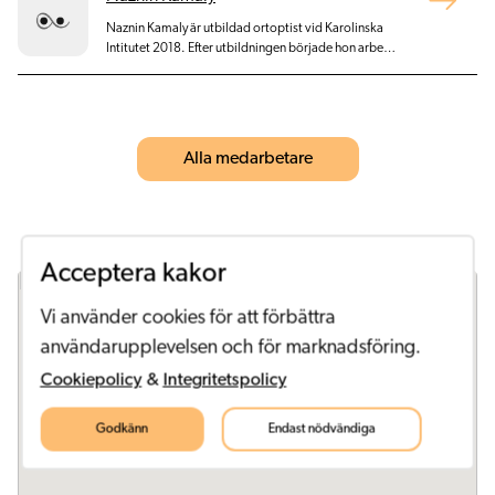
Naznin Kamaly är utbildad ortoptist vid Karolinska
Intitutet 2018. Efter utbildningen började hon arbeta
som ortoptist på ögonmottagningen vid
Mälarsjukhuset i Eskilstuna.
Alla medarbetare
Acceptera kakor
Vi använder cookies för att förbättra
användarupplevelsen och för marknadsföring.
Cookiepolicy
&
Integritetspolicy
Godkänn
Endast nödvändiga